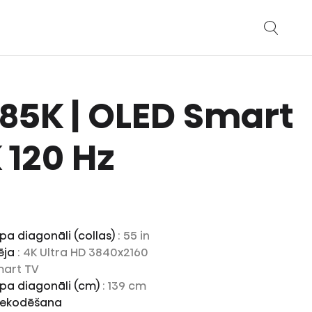
 A85K | OLED Smart
 120 Hz
pa diagonāli (collas)
: 55 in
pēja
: 4K Ultra HD 3840x2160
mart TV
 pa diagonāli (cm)
: 139 cm
 dekodēšana