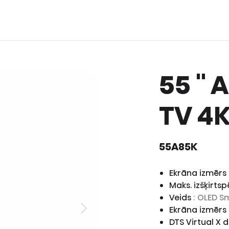
55 ''
TV 4K
55A85K
Ekrāna izmērs 
Maks. izšķirts
Veids
: OLED S
Ekrāna izmērs
DTS Virtual X