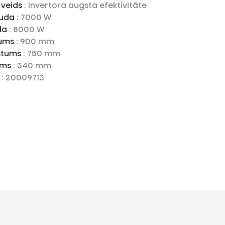
 veids
: Invertora augsta efektivitāte
auda
: 7000 W
uda
: 8000 W
tums
: 900 mm
stums
: 750 mm
ums
: 340 mm
s
: 20009713