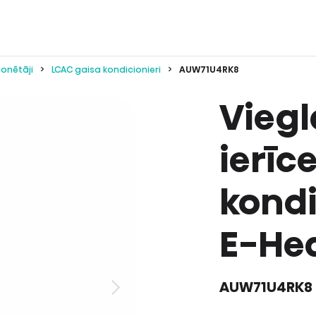
ionētāji
LCAC gaisa kondicionieri
AUW71U4RK8
Viegl
ierīc
kondi
E-Hea
AUW71U4RK8