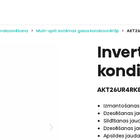
ondicionēšana
Multi-split sistēmas gaisa kondicionētāji
AKT26
Inver
kondi
AKT26UR4RK
Izmantošanas
Dzesēšanas j
Sildīšanas ja
Dzesēšanas ja
Apsildes jauda