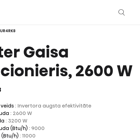
UR4RK8
ter Gaisa
cionieris, 2600 W
8
 veids
: Invertora augsta efektivitāte
auda
: 2600 W
uda
: 3200 W
uda (Btu/h)
: 9000
 (Btu/h)
: 11000