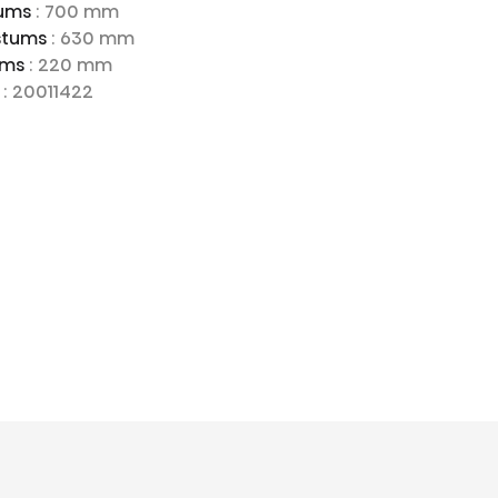
tums
: 700 mm
stums
: 630 mm
ums
: 220 mm
s
: 20011422