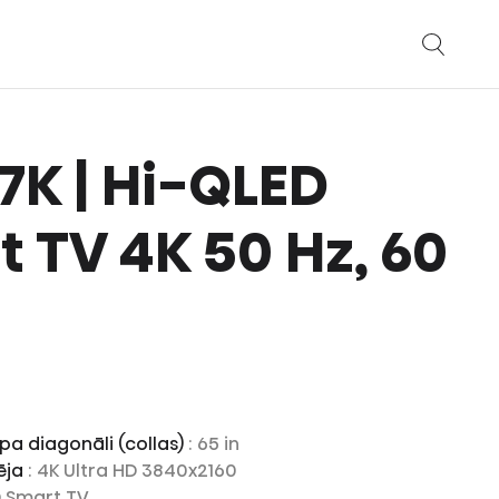
A7K | Hi-QLED
 TV 4K 50 Hz, 60
pa diagonāli (collas)
: 65 in
pēja
: 4K Ultra HD 3840x2160
D Smart TV