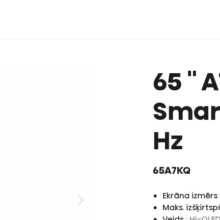
65 '' 
Smart
Hz
65A7KQ
Ekrāna izmērs 
Maks. izšķirts
Veids
: Hi-QLE