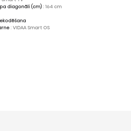
 pa diagonāli (cm)
: 164 cm
 dekodēšana
karne
: VIDAA Smart OS