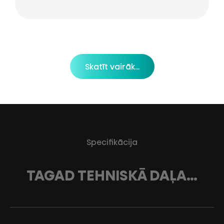
Skatīt vairāk...
Specifikācija
TAGAD TEHNISKĀ DAĻA…