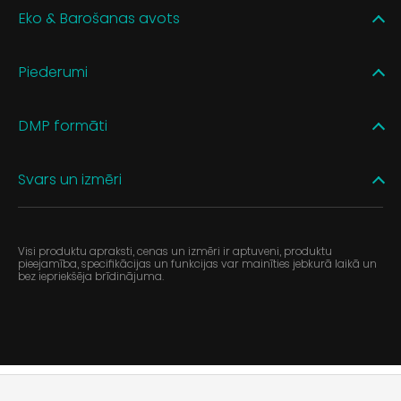
Eko & Barošanas avots
Piederumi
DMP formāti
Svars un izmēri
Visi produktu apraksti, cenas un izmēri ir aptuveni, produktu
pieejamība, specifikācijas un funkcijas var mainīties jebkurā laikā un
bez iepriekšēja brīdinājuma.