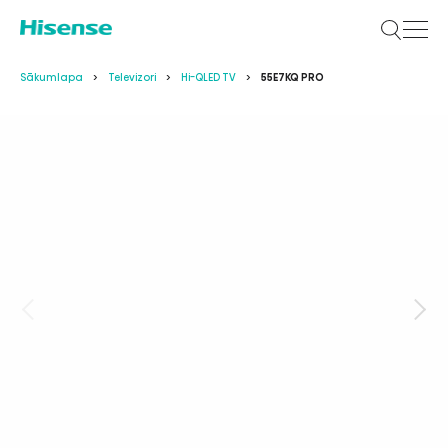
Sākumlapa
Televizori
Hi-QLED TV
55E7KQ PRO