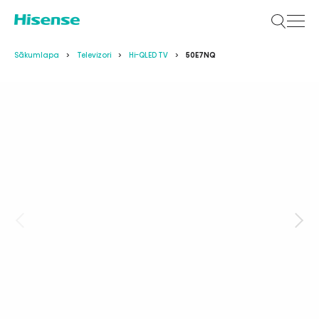
Sākumlapa
Televizori
Hi-QLED TV
50E7NQ