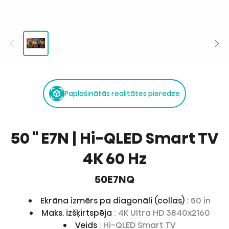
Paplašinātās realitātes pieredze
50 '' E7N | Hi-QLED Smart TV
4K 60 Hz
50E7NQ
Ekrāna izmērs pa diagonāli (collas)
: 50 in
Maks. izšķirtspēja
: 4K Ultra HD 3840x2160
Veids
: Hi-QLED Smart TV