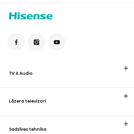
TV & Audio
Televizori
Soundbari
Lāzera televizori
Lāzera televizori
Sadzīves tehnika