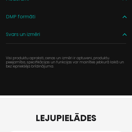
DMP formāti
Svars un izmēri
Visi produktu apraksti, cenas un izmēri ir aptuveni, produktu
pieejamība, specifikācijas un funkcijas var mainīties jebkurā laikā un
bez iepriekšēja brīdinājuma.
LEJUPIELĀDES