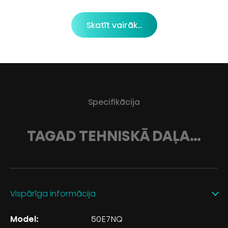
Skatīt vairāk...
Specifikācija
TAGAD TEHNISKĀ DAĻA…
Vispārīga informācija
Model:
50E7NQ