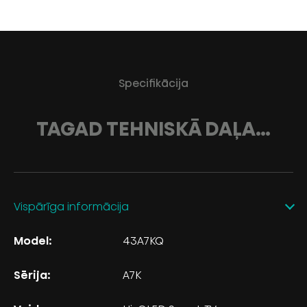
Specifikācija
TAGAD TEHNISKĀ DAĻA…
Vispārīga informācija
Model:
43A7KQ
Sērija:
A7K