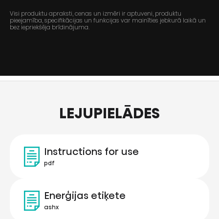
Visi produktu apraksti, cenas un izmēri ir aptuveni, produktu
pieejamība, specifikācijas un funkcijas var mainīties jebkurā laikā un
bez iepriekšēja brīdinājuma.
LEJUPIELĀDES
Instructions for use
pdf
Enerģijas etiķete
ashx