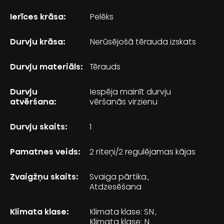
Ierīces krāsa:
Pelēks
Durvju krāsa:
Nerūsējošā tērauda izskats
Durvju materiāls:
Tērauds
Durvju
Iespēja mainīt durvju
atvēršana:
vēršanās virzienu
Durvju skaits:
1
Pamatnes veids:
2 riteņi/2 regulējamas kājas
Zvaigžņu skaits:
Svaiga pārtika
Atdzesēšana
Klimata klase:
Klimata klase: SN
Klimata klase: N