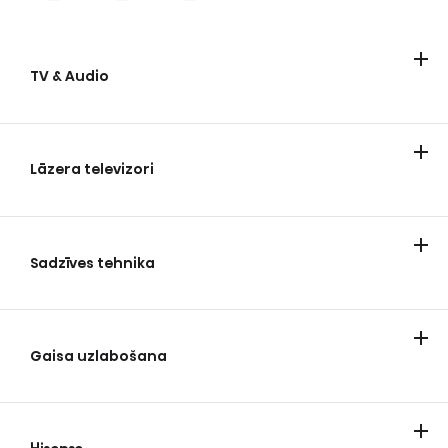
TV & Audio
Televizori
Soundbari
Lāzera televizori
Lāzera televizori
Sadzīves tehnika
Dzesēšana
Mazgāšana
Ēst gatavošana
Gaisa uzlabošana
Dzīvojamo telpu gaisa kondicionēšana