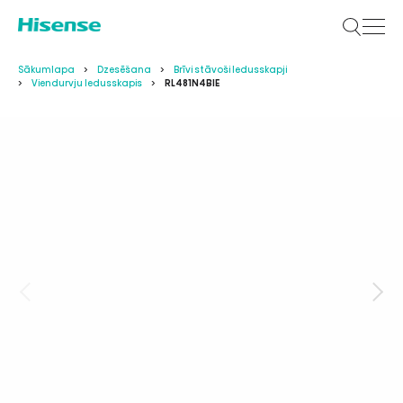
Sākumlapa
Dzesēšana
Brīvi stāvoši ledusskapji
Viendurvju ledusskapis
RL481N4BIE