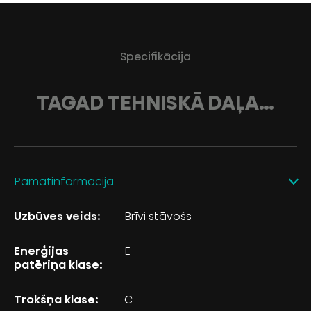
Specifikācija
TAGAD TEHNISKĀ DAĻA…
Pamatinformācija
Uzbūves veids:
Brīvi stāvošs
Enerģijas
E
patēriņa klase:
Trokšņa klase:
C